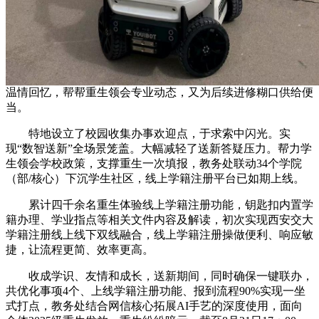
温情回忆，帮帮重生领会专业动态，又为后续进修糊口供给便
当。
特地设立了校园收集办事欢迎点，于求索中闪光。实
现“数智送新”全场景笼盖。大幅减轻了送新答疑压力。帮力学
生领会学校政策，支撑重生一次填报，教务处联动34个学院
（部/核心）下沉学生社区，线上学籍注册平台已如期上线。
累计四千余名重生体验线上学籍注册功能，钥匙扣内置学
籍办理、学业指点等相关文件内容及解读，初次实现西安交大
学籍注册线上线下双线融合，线上学籍注册操做便利、响应敏
捷，让流程更简、效率更高。
收成学识、友情和成长，送新期间，同时确保一键联办，
共优化事项4个、上线学籍注册功能、报到流程90%实现一坐
式打点，教务处结合网信核心拓展AI手艺的深度使用，面向