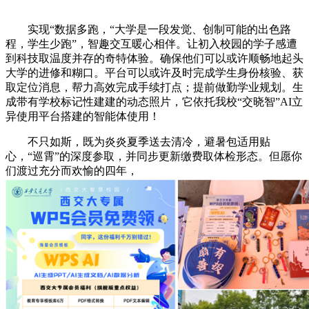
实现“数据多跑，“大学是一段发觉、创制可能的出色路
程，学生少跑”，智趣交互暖心相伴。让初入校园的学子感遭
到科技取温度并存的奇特体验。确保他们可以或许顺畅地起头
大学的进修和糊口。平台可以或许及时完成学生身份核验、获
取定位消息，帮力高效完成手续打点；提前做勤学业规划。生
成带有学校标记性建建的动态照片，它依托我校“交晓智”AI立
异使用平台搭建的智能体使用！
不只如斯，既为炎炎夏季送去清冷，避暑包适用贴
心，“巡霄”的深度参取，并同步更新缴费取体检形态。但愿你
们渡过充分而欢愉的四年，