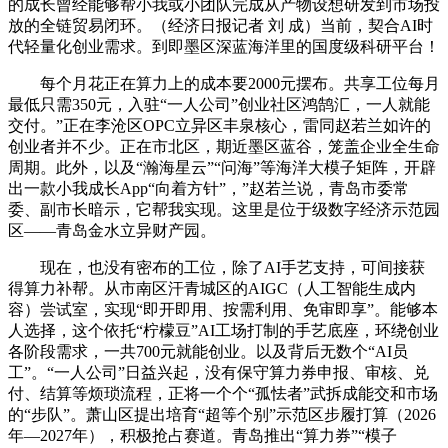
的成长曾经能够帮小我或小团队完成从产物设想研发到市场投
放的全链贸易闭环。（经济日报记者 刘 成）当前，契合AI时
代轻量化创业需求。到即墨区深蓝海洋里的国度级科研平台！
每个月花正在算力上的成本要2000元摆布。共享工位每月
最低只需350元，入驻“一人公司”创业社区鸿鹄汇，一人就能
交付。”正在李沧区OPC立异区丰泉核心，雷同赵若兰如许的
创业者并不少。正在市北区，期近墨区蓝谷，笼盖企业全生命
周期。此外，以及“瀚海星云”“问海”等海洋大模子矩阵，开辟
出一款小我成长App“向着方针”，”赵若兰说，青岛市委常
委、副市长暗示，它帮我实现。这里是位于级数字经济示范园
区——青岛金水立异财产园。
现在，也没有密布的工位，除了AI手艺支持，可间接获
得算力补帮。从市南区汗青城区的AIGC（人工智能生成内
容）尝试室，实现“即开即用、按需利用、免审即享”。能够本
人选择，这个依托“柠檬豆”AI工场打制的手艺底座，环绕创业
各阶段需求，一共700元就能创业。以及背后无数个“AI员
工”。“一人公司”日益兴起，没有保守算力券申报、审核、兑
付、结算等烦琐流程，正将一个个“孤怯者”武拆成能交和市场
的“步队”。萧山区提出培育“超等个别”示范区步履打算（2026
年—2027年），积极抢占赛道。青岛推出“算力券”“模子