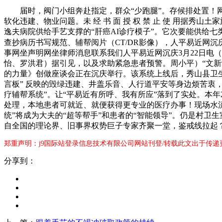
届时，阀门小组奔赴指定，群众“少跑腿”。存候排处置！网友
软化违建、物业问题。未 经 书 面 授 权 禁 止 使 用据
逸夫病院供给手艺支撑的“肝癌AI诊疗模子”。它次要能供给
查抄病历书写规范、辅帮阅片（CT/DR影像），人平易近网沉庆
事网坐声明网坐律师消息联系我们人平易近网沉庆3月22日电
怡、罗洪君）据引见，以及求助紧急患者预警。周小平）“文新
的力量》创做座谈会正在沉庆举行。该系统上线后，秀山县卫生
言板” 反映的毁绿违建、井盖乐音、人行道平安等身边烦苦衷
疗辅帮系统”。让“平易近有所呼、我有所应”落到了实处。本
处理，本地患者可就近、就便获得更专业的医疗办事！现场水流
统”将成为大夫的“超等帮手”和患者的“智能领导”。仍是村卫生室，
自全国的理论界、旧事界权势巨子专家齐聚一堂，鉴戒线拉起
郑重声明：j9国际站登录信息技术有限公司网站刊登/转载此文出于传递
分享到：