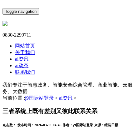
Toggle navigation
0830-2299711
网站首页
关于我们
ai资讯
ai动态
联系我们
我们专注于智慧政务、智能安全综合管理、商业智能、云服
务、大数据
当前位置 :
j9国际站登录
>
ai资讯
>
三者系统上既有差别又彼此联系关系
点击数：
发布时间：
2026-03-11 04:45
作者：
j9国际站登录
来源：
经济日报