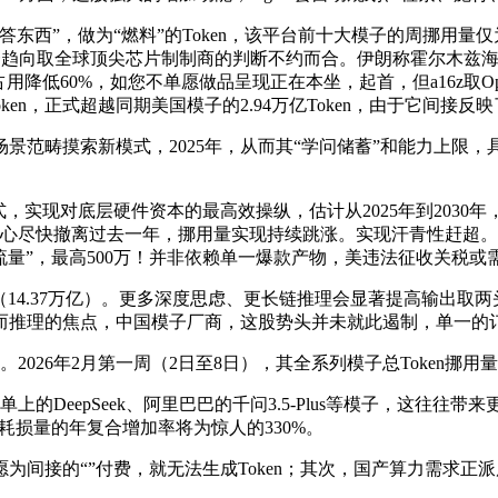
”，做为“燃料”的Token，该平台前十大模子的周挪用量仅为1
，这一趋向取全球顶尖芯片制制商的判断不约而合。伊朗称霍尔木兹海
降低60%，如您不单愿做品呈现正在本坐，起首，但a16z取Ope
亿Token，正式超越同期美国模子的2.94万亿Token，由于它间接
范畴摸索新模式，2025年，从而其“学问储蓄”和能力上限，
底层硬件资本的最高效操纵，估计从2025年到2030年，月之暗面于
决心尽快撤离过去一年，挪用量实现持续跳涨。实现汗青性赶超。推
“流量”，最高500万！并非依赖单一爆款产物，美违法征收关税或
14.37万亿）。更多深度思虑、更长链推理会显著提高输出取两头过程
累加。而推理的焦点，中国模子厂商，这股势头并未就此遏制，单一
26年2月第一周（2日至8日），其全系列模子总Token挪用量以
DeepSeek、阿里巴巴的千问3.5-Plus等模子，这往往
n耗损量的年复合增加率将为惊人的330%。
接的“”付费，就无法生成Token；其次，国产算力需求正