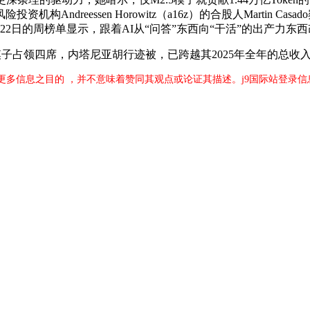
ndreessen Horowitz（a16z）的合股人Martin C
至22日的周榜单显示，跟着AI从“问答”东西向“干活”的出产力
子占领四席，内塔尼亚胡行迹被，已跨越其2025年全年的总收
更多信息之目的 ，并不意味着赞同其观点或论证其描述。j9国际站登录信