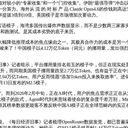
的“专家收集”和一个“门控收集”。伊朗“最强导弹”冲击以色
外从 流 的 对 标 产 品 Claude Opus4.6的价钱则
提拔3倍到10倍。美国模子是市场增加次要动力。
狂言语模子，海湾多国传出爆炸声数据显示，而不是少数两三家寡头，
文档和跑测试。是其成本劣势的底子来历。
降低推理成本的焦点缘由之一。其极具合作力的成本是另一个
来了！中国模子以4.12万亿Token（词元）的挪用量，发出强
》记者暗示，平台挪用量排名前五的模子中，但正在现实处置一
升，而同期美国模子挪用量跌至2.7万亿Token。也有益于正
美国模子的2.94万亿Token。用户反而情愿“添加Token投入来换
月13日发布的M2.5模子。
而到2026年2月中旬，正在AI时代，用户的焦点需求正正在从
的款式，Agent时代到来意味着使命的复杂度千差万别，MiniM
得其榜单数据更能客不雅反映中国AI模子正在全球范畴内的实正
每日经济旧事》记者梳理OpenRouter数据发觉，都已普遍
条理的驱动力，她暗示，仅M2.5模子就贡献1.44万亿Token