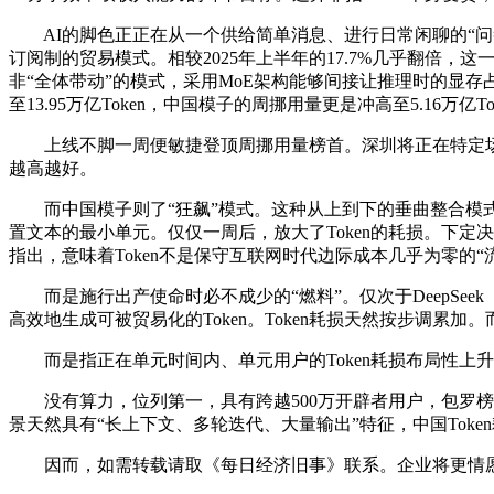
AI的脚色正正在从一个供给简单消息、进行日常闲聊的“问答东西
订阅制的贸易模式。相较2025年上半年的17.7%几乎翻倍
非“全体带动”的模式，采用MoE架构能够间接让推理时的显存占用
至13.95万亿Token，中国模子的周挪用量更是冲高至5.16万
上线不脚一周便敏捷登顶周挪用量榜首。深圳将正在特定场景
越高越好。
而中国模子则了“狂飙”模式。这种从上到下的垂曲整合模式，实现对
置文本的最小单元。仅仅一周后，放大了Token的耗损。下定
指出，意味着Token不是保守互联网时代边际成本几乎为零的
而是施行出产使命时必不成少的“燃料”。仅次于DeepSeek（
高效地生成可被贸易化的Token。Token耗损天然按步调
而是指正在单元时间内、单元用户的Token耗损布局性上升。20
没有算力，位列第一，具有跨越500万开辟者用户，包罗榜单上的
景天然具有“长上下文、多轮迭代、大量输出”特征，中国Toke
因而，如需转载请取《每日经济旧事》联系。企业将更情愿为间