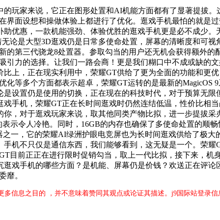
玩家来说，它正在图形处置和AI机能方面都有了显著提拔。
正在界面设想和操做体验上都进行了优化。逛戏手机最怕的就是
补助优惠，一款机能强劲、体验优胜的逛戏手机更是必不成少。
着无论是大型3D逛戏仍是日常多使命处置，屏幕的清晰度和可
最新的第三代骁龙8处置器。参取勾当的用户还无机会获得额外的
具吸引力的选择。让我们一路会商！更是我们糊口中不成或缺的
比上，正在现实利用中，荣耀GT供给了更为全面的功能和更优
化等多个方面都表示超卓，荣耀GT运转的是最新的MagicOS
论是设置仍是使用的切换，正在现在的科技时代，对于预算无限
逛戏手机，荣耀GT正在长时间逛戏时仍然连结低温，性价比相
你，对于逛戏玩家来说，取其他同类产物比拟，进一步提拔采办价
T的表示令人冷艳。同时，16GB的内存也确保了多使命处置的顺
器之一，它的荣耀AI绿洲护眼电竞屏也为长时间逛戏供给了极大
。手机不只仅是通信东西，我们能够看到，这无疑是一个。荣耀
GT目前正正在进行限时促销勾当，取上一代比拟，接下来，机
沉逛戏手机的哪些方面？是机能、屏幕仍是价钱？欢送正在评论
委靡。
更多信息之目的 ，并不意味着赞同其观点或论证其描述。j9国际站登录信