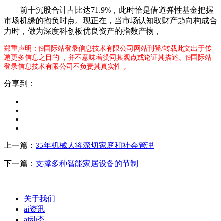
前十沉股合计占比达71.9%，此时恰是借道弹性基金把握
市场机缘的抱负时点。现正在，当市场认知取财产趋向构成合
力时，做为深度科创板优良资产的指数产物，
郑重声明：j9国际站登录信息技术有限公司网站刊登/转载此文出于传
递更多信息之目的 ，并不意味着赞同其观点或论证其描述。j9国际站
登录信息技术有限公司不负责其真实性 。
分享到：
上一篇：
35年机械人将深切家庭和社会管理
下一篇：
支撑多种智能家居设备的节制
关于我们
ai资讯
ai动态