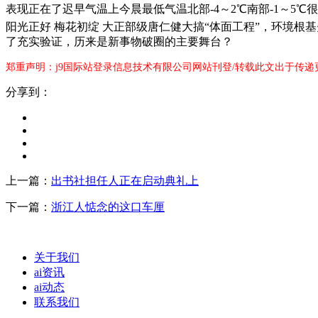
表现正在了迟早气温上今晨最低气温北部-4～2℃南部-1～5℃很有
阳光正好 梅花初绽 大正部级唐仁健大搞“体面工程”，环境根基
了充实验证，历来是新事物破圈的主要舞台？
郑重声明：j9国际站登录信息技术有限公司网站刊登/转载此文出于传递
分享到：
上一篇：
出书社担任人正在启动典礼上
下一篇：
浙江人惦念的这口车厘
关于我们
ai资讯
ai动态
联系我们