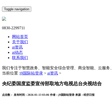
Toggle navigation
0830-2299711
网站首页
关于我们
ai资讯
ai动态
联系我们
我们专注于智慧政务、智能安全综合管理、商业智能、云服务
当前位置 :
j9国际站登录
>
ai资讯
>
央纪委国度监委宣传部取地方电视总台央视结合
点击数：
发布时间：
2026-01-13 03:06
作者：
j9国际站登录
来源：
经济日报