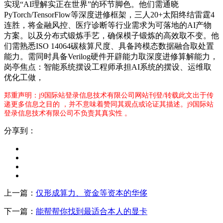
实现“AI理解实正在世界”的环节脚色。他们需通晓
PyTorch/TensorFlow等深度进修框架，三人20+太阳终结雷霆4
连胜，将金融风控、医疗诊断等行业需求为可落地的AI产物
方案。以及分布式锻炼手艺，确保模子锻炼的高效取不变。他
们需熟悉ISO 14064碳核算尺度、具备跨模态数据融合取处置
能力。需同时具备Verilog硬件开辟能力取深度进修算解能力，
岗亭焦点：智能系统摆设工程师承担AI系统的摆设、运维取
优化工做，
郑重声明：j9国际站登录信息技术有限公司网站刊登/转载此文出于传
递更多信息之目的 ，并不意味着赞同其观点或论证其描述。j9国际站
登录信息技术有限公司不负责其真实性 。
分享到：
上一篇：
仅形成算力、资金等资本的华侈
下一篇：
能帮帮你找到最适合本人的显卡