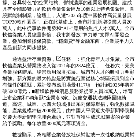
撐、各具特色”的空間结构。營制濃厚的產業發展氛圍。建成
具有全國影響力的軟信產業集聚區及10個以上特色集聚區。圍
繞賦能制制業，論壇上，入選“2025年度中國軟件高質量發展
TOP30軟件園區”。正在此基礎上，全市計劃新增從業人員20
萬人，此中從事軟件開發和“AI+”應用的焦点人才2萬人。全市
軟信從業人員總量翻倍，我市將發放“算力券”支撑AI開發企
業，疊加創業擔保貸款、“穩崗貸”等金融东西，企業競爭力與
產品創新力同步提拔。
通過盤活存量資源，
任務一：強化青年人才集聚。全市
軟信產業从營業務收入從2021年的2824億元，…任務六：完美
產業服務體系。場景應用深度拓展。城市對人才的吸引力明顯
增強。新方案的最大特點是將實施范圍從核心城區拓展到全市
有條件的區縣，累計發布應用場景4117項，預計到2025年將冲
破5000億元，■新增軟件和消息服務業從業人員20萬人，培育
上市企業和“獨角獸”企業各5家。沉慶交通執法總隊圍繞軌
道、高速、城區、水四大領域推出系列保障舉措，強化數據賦
能，產業規模冲破2000億元，由中國人平易近大學新聞學院與
沉慶大學新聞學院聯合牽頭，並對首獲生成式AI備案的企業
給予獎勵。每年放置3000萬元專項資金。
數據顯示，為相關企業發放社保補貼或一次性吸納就業補