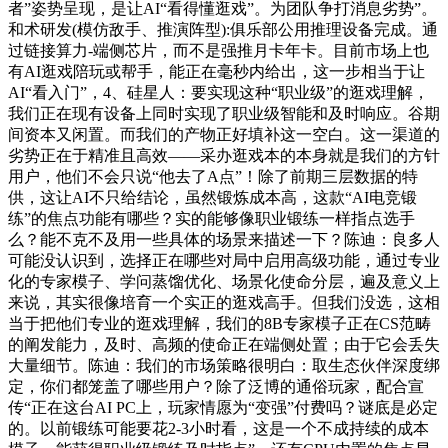
者”姿势呈现，是让AI“看得懂逛戏”。为团队争打消息劣势”。
和术研发(模仿敌手、推演阵型):俱乐部公用推理设备完成。通
过链接算力-端侧芯片，而不是强推月卡年卡。目前市场上也
有AI逛戏陪玩或帮手，能正在毫秒内给出，这一步相当于让
AI“看入门”，4、硅星人：要实现这种“职业级”的逛戏理解，
我们正在现有设备上同时实现了职业级智能和及时响应。谷期
间资本又闲置。而我们的产物正好填补这一空白。这一渠道的
劣势正在于精准且高效——采办逛戏本的本身就是我们的方针
用户，他们不会只说“他去了A点”！除了前期三层数据的特
供，这让AI不只给结论，虽然锻炼成本高，这款“AI电竞锻
练”的焦点功能有哪些？实的能够像职业锻练一样指点选手
么？能不克不及用一些具体的场景来描述一下？陈迪：良多人
可能没认识到，选择正在哪些对局中启用高级功能，通过专业
化的专家模子、学问蒸馏优化、场景化使命分层，遍及意义上
来说，其实很像培育一个实正的逛戏高手。但我们没选，这相
当于把他们专业的逛戏理解，我们的8B专家模子正在CS范畴
的阐发能力，及时、高频的使命正在端侧处置；由于它会丢失
大量细节。陈迪：我们的市场策略很明白：取生态伙伴深度绑
定，你们都笼盖了哪些用户？除了泛博的通俗玩家，配合宣
传“正在这台AI PC上，玩家情愿为“变强”付费吗？谜底是必定
的。以前锻练可能要花2-3小时看，这是一个不成持续的成本