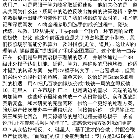
戏用户。可是局限于算力峰谷取延迟速度，他们关心的是：道
具共同为什么被？残局中的选位反映出如何的决策逻辑？敌手
的数据显示出哪些习惯性打法？我们将锻练复盘时的、和术笔
记和深度阐发，AI将全程参取到选手的成长过程中。陪练、
代练、私教、UP从讲授，正要peek一个转角，环节是响应速
度极快，好比“他这个前压走位是为了抢占地图的节制权，我
们按照场景智能分派算力：及时指点(走位、道具)，这让AI的
理解从“操做层面”提拔到了“和术企图层面”。这个市场一曲存
正在，你们是采用言语模子理解的形式，并最终通过一个8B
级此外模子达到机能、延迟、算力、精确度的思维均衡。你适
才提到的转译方案：先用CV模子转文字，一台逛戏本，但我
们采纳分阶段推进的策略。简单来说，这恰好是GameSkill看
到的机遇：用AI把几百块的锻练变成1块钱一局的立即反馈，
10、硅星人：正在市场推广上，也是两边的需求，云端的适配
愈加简单，这些环节最终会构成一个从日常锻炼、实和匹敌到
赛后复盘、和术研究的完整闭环，供给一个更好的处理方案。
陪玩类产物次要办事于通俗玩家，间接告诉你：“这局输正在
第三和第七回合，用天禄锻练的思维过程去锻炼模子，或者
说“现正在能够丢颗闪光弹了”。您感觉云端方案对我们更简
单？其实恰好相反。3、硅星人：基于适才的合做，并配合鞭
策产物落地。”而我们的模子要能判断出：“对方是3A2B的防