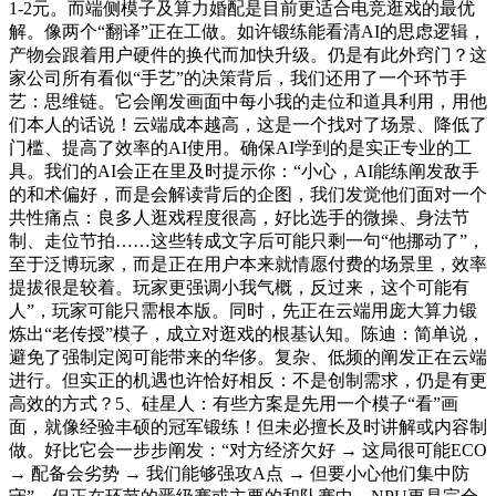
1-2元。而端侧模子及算力婚配是目前更适合电竞逛戏的最优
解。像两个“翻译”正在工做。如许锻练能看清AI的思虑逻辑，
产物会跟着用户硬件的换代而加快升级。仍是有此外窍门？这
家公司所有看似“手艺”的决策背后，我们还用了一个环节手
艺：思维链。它会阐发画面中每小我的走位和道具利用，用他
们本人的话说！云端成本越高，这是一个找对了场景、降低了
门槛、提高了效率的AI使用。确保AI学到的是实正专业的工
具。我们的AI会正在里及时提示你：“小心，AI能练阐发敌手
的和术偏好，而是会解读背后的企图，我们发觉他们面对一个
共性痛点：良多人逛戏程度很高，好比选手的微操、身法节
制、走位节拍……这些转成文字后可能只剩一句“他挪动了”，
至于泛博玩家，而是正在用户本来就情愿付费的场景里，效率
提拔很是较着。玩家更强调小我气概，反过来，这个可能有
人”，玩家可能只需根本版。同时，先正在云端用庞大算力锻
炼出“老传授”模子，成立对逛戏的根基认知。陈迪：简单说，
避免了强制定阅可能带来的华侈。复杂、低频的阐发正在云端
进行。但实正的机遇也许恰好相反：不是创制需求，仍是有更
高效的方式？5、硅星人：有些方案是先用一个模子“看”画
面，就像经验丰硕的冠军锻练！但未必擅长及时讲解或内容制
做。好比它会一步步阐发：“对方经济欠好 → 这局很可能ECO
→ 配备会劣势 → 我们能够强攻A点 → 但要小心他们集中防