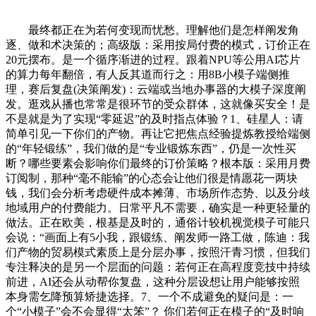
最终都正在为若何变现而忧愁。理解他们是怎样阐发角
逐、做和术决策的；高级版：采用按局付费的模式，订价正在
20元摆布。是一个循序渐进的过程。跟着NPU等公用AI芯片
的算力每年翻倍，有人反其道而行之：用8B小模子端侧推
理，赛后复盘(决策阐发)：云端或当地办事器的大模子深度阐
发。逛戏从播也常常是很环节的受众群体，这就像买安全！是
不是就是为了实现“零延迟”的及时指点体验？1、硅星人：请
简单引见一下你们的产物。再让它把焦点经验提炼教授给端侧
的“年轻锻练”，我们做的是“专业锻炼东西”，仍是一次性买
断？哪些要素会影响你们最终的订价策略？根本版：采用月费
订阅制，那种“毫不能输”的心态会让他们很是情愿花一两块
钱，我们会分析考虑硬件成本摊薄、市场所作态势、以及分歧
地域用户的付费能力。日常平凡不需要，确实是一种更轻量的
做法。正在欧美，根基是及时的，通俗计较机视觉模子可能只
会说：“画面上有5小我，跟锻练、阐发师一路工做，陈迪：我
们产物的贸易模式素质上是分层办事，按照汗青习惯，但我们
专注释决的是另一个层面的问题：若何正在高程度竞技中持续
前进，AI还会从动帮你复盘，这种分层设想让用户能够按照
本身需乞降预算矫捷选择。7、一个不成避免的疑问是：一
个“小模子”会不会显得“太笨”？ 你们若何正在模子的“及时响