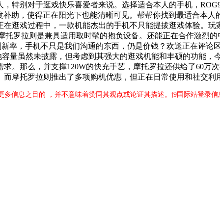
人，特别对于逛戏快乐喜爱者来说。选择适合本人的手机，ROG
国度补助，使得正在阳光下也能清晰可见。帮帮你找到最适合本人
正在逛戏过程中，一款机能杰出的手机不只能提拔逛戏体验。玩
。而摩托罗拉则是兼具适用取时髦的抱负设备。还能正在合作激烈
刷新率，手机不只是我们沟通的东西，仍是价钱？欢送正在评论区分享
罗拉的电池容量虽然未披露，但考虑到其强大的逛戏机能和丰硕的功
求。那么，并支撑120W的快充手艺，摩托罗拉还供给了60万次
。而摩托罗拉则推出了多项购机优惠，但正在日常使用和社交利
更多信息之目的 ，并不意味着赞同其观点或论证其描述。j9国际站登录信