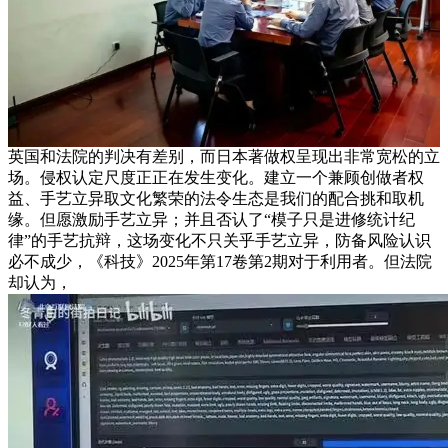
英国和法院的判决有差别，而日本著做权呈现出非常宽松的立
场。侵权认定尺度正正在发生变化。建立一个兼顾创做者权
益、手艺立异取文化繁荣的法令生态是我们的配合挑和取机
缘。但愿激励手艺立异；并且否认了“模子只是进修统计纪
律”的手艺抗辩，这场变化不只关乎手艺立异，防备风险认识
必不成少，《科技》2025年第17卷第2期对于利用者。但法院
却认为，