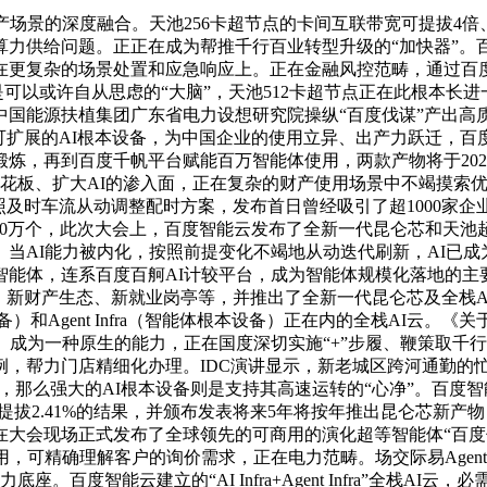
景的深度融合。天池256卡超节点的卡间互联带宽可提拔4倍
给问题。正正在成为帮推千行百业转型升级的“加快器”。百度认为
在更复杂的场景处置和应急响应上。正在金融风控范畴，通过百度
”是可以或许自从思虑的“大脑”，天池512卡超节点正在此根本长
国能源扶植集团广东省电力设想研究院操纵“百度伐谋”产出高质
可扩展的AI根本设备，为中国企业的使用立异、出产力跃迁，
炼，再到百度千帆平台赋能百万智能体使用，两款产物将于202
天花板、扩大AI的渗入面，正在复杂的财产使用场景中不竭摸索优
照及时车流从动调整配时方案，发布首日曾经吸引了超1000家企
130万个，此次大会上，百度智能云发布了全新一代昆仑芯和天池
当AI能力被内化，按照前提变化不竭地从动迭代刷新，AI已
体，连系百度百舸AI计较平台，成为智能体规模化落地的主要平台
系统、新财产生态、新就业岗亭等，并推出了全新一代昆仑芯及全栈
设备）和Agent Infra（智能体根本设备）正在内的全栈AI云
。成为一种原生的能力，正在国度深切实施“+”步履、鞭策取千
店精细化办理。IDC演讲显示，新老城区跨河通勤的忙碌口。基于这套“
么强大的AI根本设备则是支持其高速运转的“心净”。百度智能云全
提拔2.41%的结果，并颁布发表将来5年将按年推出昆仑芯新产
正在大会现场正式发布了全球领先的可商用的演化超等智能体“百度
用，可精确理解客户的询价需求，正在电力范畴。场交际易Agen
座。百度智能云建立的“AI Infra+Agent Infra”全栈A