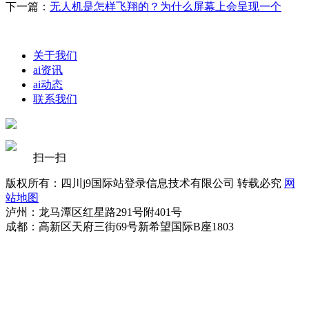
下一篇：
无人机是怎样飞翔的？为什么屏幕上会呈现一个
关于我们
ai资讯
ai动态
联系我们
扫一扫
版权所有：四川j9国际站登录信息技术有限公司 转载必究
网
站地图
泸州：龙马潭区红星路291号附401号
成都：高新区天府三街69号新希望国际B座1803