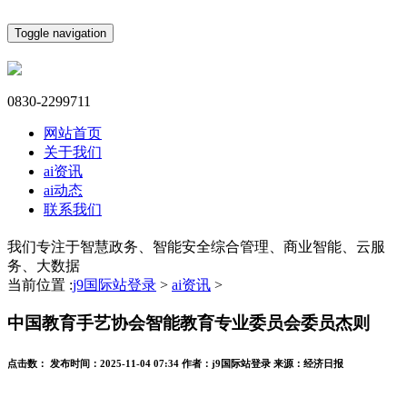
Toggle navigation
0830-2299711
网站首页
关于我们
ai资讯
ai动态
联系我们
我们专注于智慧政务、智能安全综合管理、商业智能、云服
务、大数据
当前位置 :
j9国际站登录
>
ai资讯
>
中国教育手艺协会智能教育专业委员会委员杰则
点击数：
发布时间：
2025-11-04 07:34
作者：
j9国际站登录
来源：
经济日报