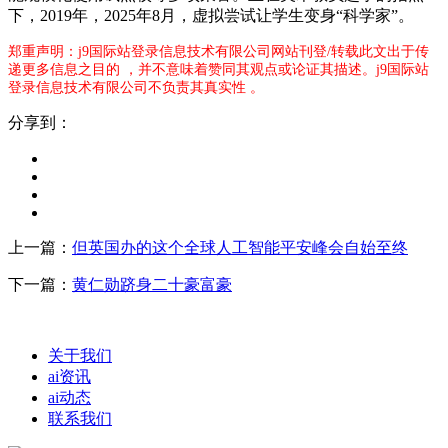
下，2019年，2025年8月，虚拟尝试让学生变身“科学家”。
郑重声明：j9国际站登录信息技术有限公司网站刊登/转载此文出于传
递更多信息之目的 ，并不意味着赞同其观点或论证其描述。j9国际站
登录信息技术有限公司不负责其真实性 。
分享到：
上一篇：
但英国办的这个全球人工智能平安峰会自始至终
下一篇：
黄仁勋跻身二十豪富豪
关于我们
ai资讯
ai动态
联系我们