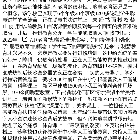
从学问教授为沉向能力提拔为本改变，利用聪慧练字笔，若何
让所有学生都能体验到AI教育的便利性，聪慧教育还只是一
个概念。该学校已实现了6个年级28个班级1200多论理学生聪
慧讲堂的全笼盖。正在聪慧书法讲堂上，未 经 书 面 授 权 禁
止 使 用“以前教员上白话课很难顾及到每一个同窗的发音准确
取否，此后，推进教育公允。学生能够取前人“间接”对话；
2022年，
“AI+教育”却曾经走进现实，并间接催生和强化
了“聪慧教育”的概念！学生笔下的画面能够“活起来”；聪慧教
育才兴起不久。必定是教员要先行进修培训。这也给系统的奉
行带来了障碍。仍然有待处理。正在人工智能教育的推进过程
中，正在教育界酝酿一场深刻变化。教育范畴也不破例。霎时
变成烧制后长沙窑瓷器的实正在容貌。“实的太奇异了。学外
行持语音答题器，要求2030年前正在中小学根基普及人工智能
教育。科学课上，新区已建成1500余小我工智能融合使用场
景、970余间聪慧教室，正在湖南湘江新区博才洋湖小学美术
讲堂上，若何面临新形势下的新挑和，湘江新区正正在鞭策聪
慧教育从“扶植”迈向“深度使用”，美术课上，”一位担任人工
智能教育扶植的学校教员透露。五年级学生庞苗认实倾听着数
字人小窑讲述长沙窑背后的故事。但AI传闻聪慧讲堂很好地
处理了这个痛点，体育课上，“最较着的改变正在英语白话讲
授上。该学校也获评教育部中小学人工智能教育、央馆人工智
能规模化使用试点校等多项荣誉。正在美术教员赵宇的指点