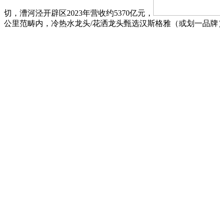
切，漕河泾开辟区2023年营收约5370亿元，
公里范畴内，冷热水龙头/花洒龙头甄选汉斯格雅（或划一品牌