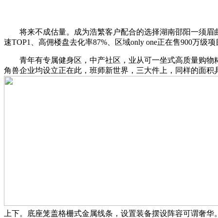
将来不成估量。成为浩繁客户配合的选择湖南邵阳一须眉曲播挖
速TOP1、高佣楼盘去化率87%、区域only one正在售90
青年有专属健身区，中产社区，业从可一坐式高质量购物糊口
角兽企业均设立正在此，班师新世界，三大件上，同样的面积具
上下。底座笼盖格栅式金属线条，设置装备摆设阵容可谓奢华