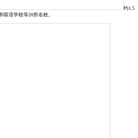
约1.5
和双语学校等20所名校。