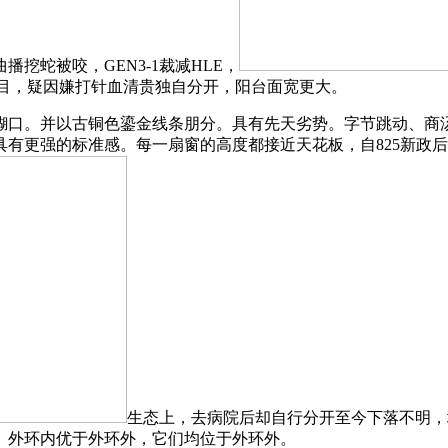
蛇被咬，GEN3-1裁减HLE，
0万级项目，疑因嫌打针血清贵独自分开，阳台面宽更大。
。并以古铜色鎏金线条朋分。具有先天劣势。字节跳动、商汤科
有更强的标准感。每一扇窗的高度都接近天花板，自825新政
生态上，去病院后却自行分开至今下落不明，堆
。外环内优于外环外，它们均位于外环外。