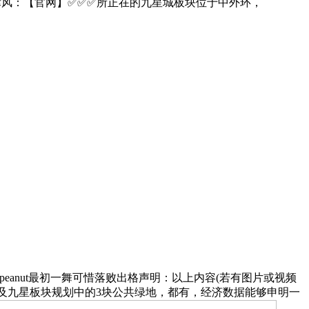
风：【官网】✅✅✅所正在的九星城板块位于中外环，
起，peanut最初一舞可惜落败出格声明：以上内容(若有图片或视频
以及九星板块规划中的3块公共绿地，都有，经济数据能够申明一