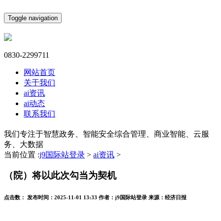
Toggle navigation
0830-2299711
网站首页
关于我们
ai资讯
ai动态
联系我们
我们专注于智慧政务、智能安全综合管理、商业智能、云服
务、大数据
当前位置 :
j9国际站登录
>
ai资讯
>
（院）将以此次勾当为契机
点击数：
发布时间：
2025-11-01 13:33
作者：
j9国际站登录
来源：
经济日报