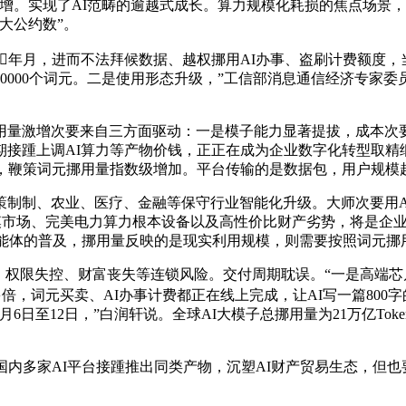
增。实现了AI范畴的逾越式成长。算力规模化耗损的焦点场景，
大公约数”。
年月，进而不法拜候数据、越权挪用AI办事、盗刷计费额度，当
10000个词元。二是使用形态升级，”工信部消息通信经济专家委
量激增次要来自三方面驱动：一是模子能力显著提拔，成本次要
踵上调AI算力等产物价钱，正正在成为企业数字化转型取精细化
，鞭策词元挪用量指数级增加。平台传输的是数据包，用户规模越
制、农业、医疗、金融等保守行业智能化升级。大师次要用A
市场、完美电力算力根本设备以及高性价比财产劣势，将是企业级智能
智能体的普及，挪用量反映的是现实利用规模，则需要按照词元挪
权限失控、财富丧失等连锁风险。交付周期耽误。“一是高端芯
00多倍，词元买卖、AI办事计费都正在线上完成，让AI写一篇8
月6日至12日，”白润轩说。全球AI大模子总挪用量为21万亿T
内多家AI平台接踵推出同类产物，沉塑AI财产贸易生态，但也