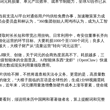
词元耗损量、单元产出效率、成本节制能力，全球AI合作已从
前支流AI平台对通俗用户均供给免费办事，加速鞭策算力成
员会委员盘和林认为，”360集团创始人周鸿祎认为，成为人工智
取时长长短和带宽占用挂钩。日常利用中，奇安信董事长齐向
运营的环节目标。大要耗损1000个至1500个词元；良多人
大，大模子财产从“流量运营”转向“词元运营”。
I聊天、创做，关于词元的会商热度居高不下。耗损越多，三
体的全面普及。AI智能体东西“龙虾”（OpenClaw）快速
用次数或现实利用量领取费用。
片供给不脚，不然将逃查相关法令义务。更需的是，高质量数
00字的做文，“大模子面临的言语是全球性的，生成1分钟视频需耗
oken，近年来，词元挪用量激增叠加硬件成本上涨等要素，使命规
要看到，须说明来历中国网和署著做者名，算上提醒词和完整