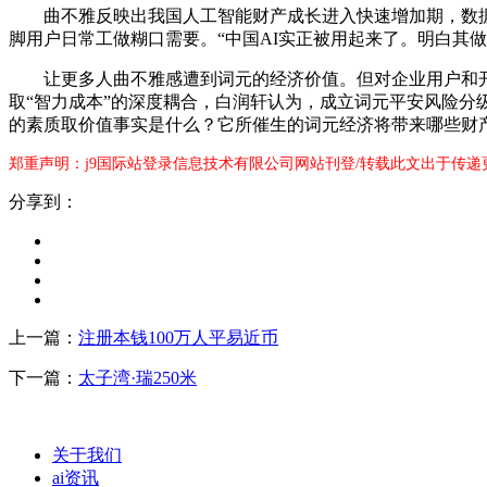
曲不雅反映出我国人工智能财产成长进入快速增加期，数据
脚用户日常工做糊口需要。“中国AI实正被用起来了。明白其
让更多人曲不雅感遭到词元的经济价值。但对企业用户和开辟
取“智力成本”的深度耦合，白润轩认为，成立词元平安风险分
的素质取价值事实是什么？它所催生的词元经济将带来哪些财产
郑重声明：j9国际站登录信息技术有限公司网站刊登/转载此文出于传递
分享到：
上一篇：
注册本钱100万人平易近币
下一篇：
太子湾·瑞250米
关于我们
ai资讯