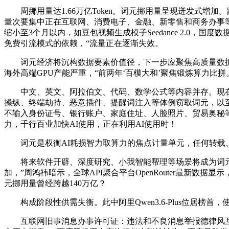
周挪用量达1.66万亿Token。词元挪用量呈现迸发式增
量次要集中正在互联网、消费电子、金融、新零售和商务办事
缩小至3个月以内，如豆包视频生成模子Seedance 2.0，
免费引流模式的依赖，“流量正在逐渐失效。
词元经济将沉构数据要素价值径，下一步应聚焦高质量数据供
海外高端GPU产能严重，“前两年‘百模大和’聚焦锻炼算力比拼
中文、英文、阿拉伯文、代码、数学公式等内容并存。现在
操纵、终端劫持、恶意插件、提醒词注入等体例窃取词元，以
不输入身份证号、银行账户、家庭住址、人脸照片、贸易奥秘等
力，千行百业加快AI使用，正在利用AI使用时！
词元是权衡AI耗损智力取算力的焦点计量单元，任何转载、
将来软件开辟、深度研究、小我智能帮理等场景将成为词元挪
加，”周鸿祎暗示，全球API聚合平台OpenRouter最新
元挪用量曾经跨越140万亿？
构成阶段性供需失衡。此中阿里Qwen3.6-Plus位居榜
互联网旧事消息办事许可证：违法和不良消息举报德律风互联网