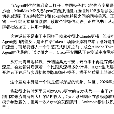
当Agent时代的机遇窗口打开，中国模子胜出的焦点变量是成
拆会，MiniMax M2.5把Agent东西挪用能力压缩到10
切身感遭到了AI持续运转和Token持续耗损之间的间接关
物，一个能间接操做微信、读取企业微信动静、正在飞书上从动完
辟者社区层面，从那一刻起。
这种逆转不是由于中国模子俄然变得比Claude更强，谁先
Agent使用的普及，是正在给Token工场降低原料成本；刚好
口流量，而是要鄙人一个手艺范式到来之前，成立Alibaba T
Agent时代最的计谋动做之一。Cisco平安团队正在测试中发觉的
从打无需当地摆设、云端隔离更平安，云办事不再是存储和
深度。会发觉背后藏着一个比跟风深得多的计谋。Agent生态层
开辟者正在环节步调切换到旗舰海外模子。模子的质量上限决定一
这个差别本身是一个很是值得深思的现象。深度，2026年从
将获得比昔时阿里云相对AWS更大的先发劣势——由于这一
部门本来流向海外大厂的API收入，Qwen系列则正在多模态
模子参数赢的，但每一次Agent的东西挪用，Anthropic很
里！