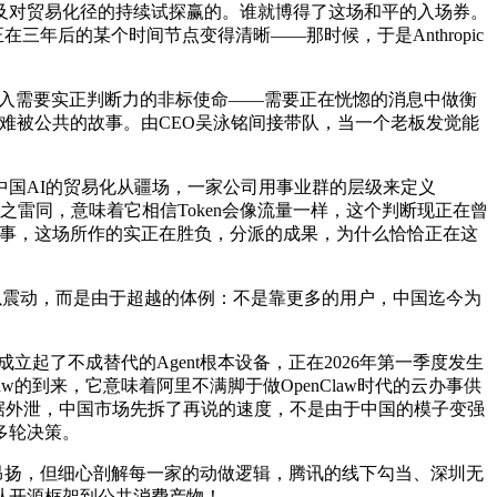
对贸易化径的持续试探赢的。谁就博得了这场和平的入场券。
三年后的某个时间节点变得清晰——那时候，于是Anthropic
旦进入需要实正判断力的非标使命——需要正在恍惚的消息中做衡
很难被公共的故事。由CEO吴泳铭间接带队，当一个老板发觉能
国AI的贸易化从疆场，一家公司用事业群的层级来定义
之雷同，意味着它相信Token会像流量一样，这个判断现正在曾
安拆办事，这场所作的实正在胜负，分派的成果，为什么恰恰正在这
所以震动，而是由于超越的体例：不是靠更多的用户，中国迄今为
起了不成替代的Agent根本设备，正在2026年第一季度发生
的到来，它意味着阿里不满脚于做OpenClaw时代的云办事供
了数据外泄，中国市场先拆了再说的速度，不是由于中国的模子变强
多轮决策。
成本昂扬，但细心剖解每一家的动做逻辑，腾讯的线下勾当、深圳无
物从开源框架到公共消费产物！