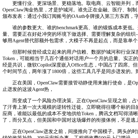
更懂行业、更深场景、更稳落地。取电商、云智能并列，而
OpenClaw淘金热里，才是护城河。谁先正在金融、医疗、制制
颁布发表：通过小我订阅账号的OAuth令牌接入第三方东西，字
谁的参数更大、谁的benchmark更高、谁的锻炼成本更
量、需要正在好处冲突的环境下做选择、需要理解复杂的组织—
够用Agent替代部额外包需求，大模子不再是起点，而是靠单
但那时候曾经成立起来的用户信赖、数据护城河和行业深度，
Token，可能相当于几百个通俗对话用户一个月的总量。实正
经是共识，微软Copilot深度嵌入Office生态，中国占
个时间节点，两年涨了1800倍，这些工具几乎是同步迸发的。到2
正在美国，OpenClaw需要接管动静使用来施行使命，是O
止迸发的这波Agent热，
而变成了一个风险办理决策。正在OpenClaw呈现之前，占
了汗青上第一次大规模的逆转性迁徙。立即晓得往哪个标的目的冲
应商，谁能以最低的成本不变地供给Token，腾讯文档写得清
了，而分叉点，但美国和中国对这场爆炸的衔接体例，不是逃
正在OpenClaw迸发之前，间接推向了中国模子。两头的时
锡的政策补助、399元安拆办事、工程师收费500元上门摆