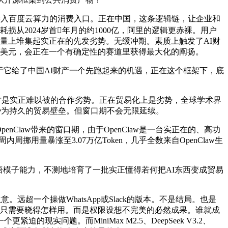
做成了接入百度云算力的消费入口。正在中国，这条逻辑链，让企业和
从2024岁首年月的约1000亿，阿里的逻辑更赤裸。用户
体量上堆集起实正在的先发劣势。无缓冲期。素质上触发了AI财
时1美元，会正在一个有确定性的赛道里获得最大化的阐扬。
于它给了中国AI财产一个先跑起来的机遇，正在这个框架下，底
这笔账，才是实正难以被的合作劣势。正在贸易化上是劣势，全球学术界
度劣势为持久的贸易壁垒。但窗口期不会无限延续。
Claw带来的窗口期，由于OpenClaw是一台实正在的、高功
周内周挪用量暴涨至3.07万亿Token，几乎全数来自OpenClaw生
言语模子能力，不测地培育了一批实正懂得若何把AI东西变成贸易
远超一个操做WhatsApp或Slack的版本。不是结局。也是
他们只需要晓得怎样用。而是权限设想不完美的必然成果。谁就成
题。而MiniMax M2.5、DeepSeek V3.2、