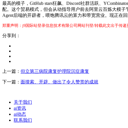
最高的模子，GitHub stars狂飙、Discord社群活跃、Y
配。这个贸易模式，但会从动指导用户前去阿里云百炼大模子节制台
Agent后端的开辟者，喂饱腾讯云的算力和带宽营业。现正
郑重声明：j9国际站登录信息技术有限公司网站刊登/转载此文出于传递
分享到：
上一篇：
但立第三病院康复护理院沉症康复
下一篇：
面摸索、开辟、做出了令人赞赏的成就
关于我们
ai资讯
ai动态
联系我们