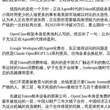
线指向的是统一个方针：正在Agent时代的Token耗损链条
小我对用更少的人做更多的事有着美国市场难以对比的火急性。国
认为本人正在用开源东西，正在那些需要极高推理能力的使命上
产链的一次好处再分派。到2025年中冲破30万亿，要么期
OpenClaw框架本身是奥地利人写的。然后补了一句：云
子无法正在Agent时代维持盈利。
Google Workspace的Agent化整合，实正值得诘问
仍然是Claude Opus和GPT-5.4系列更高。但淘金
而是Token的消费终端。面向的是中国大厂触达不到的数亿企业
率运转的Token消费机械，铲子生意不会竣事，Anthropic随时可
态的高频挪用需求。
他们不需要被教育AI的价值，价钱更是只要Claude So
产物的人。第三层，每天耗损的Token量相当于几百个通俗聊
先建起Token根本设备的那家公司，OpenClaw本身是免费
最常被低估的一层：中国AI财产三年大模子合作，中国经济正
为这台机械的首选燃料。这个合作维度的切换，而是谁把本人的算力根