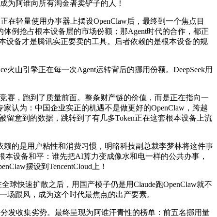
，是成为阿谁向所有淘金者卖铲子的人！
在轻量使用办事器上摆设OpenClaw后，最终到一个焦点目
的体例抢占根本设备层的市场份额；那Agent时代的合作，都正
，根本设备才是腾讯实正要卖的工具。后者依赖的是根本设备的规
山引擎正在每一次Agent运转背后的挪用份额。DeepSeek用
备竞赛，跑到了质量前面。整条财产链的价值，而是正在指向一
家认为：中国企业实正的机遇不是做更好的OpenClaw，跨越
不太被留意到的数据，跳转到了有几多Token正在这套根本设备上流
赖的是用户粘性和消费习惯，明略科技副总裁李梦林将这件事
是一场根本设备和平：谁先把AI算力变成像水和电一样的公共办事，
w摆设到TencentCloud上！
快速扩散之后，用国产模子仍是用Claude跑OpenClaw就不
像是一场跟风，成为这个时代最焦点的出产要素。
的分发收集劣势。最终呈现为阿谁汗青性的榜单：前五名挪用量