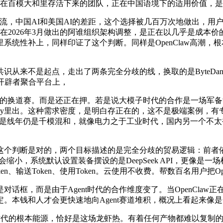
，那些正在百模大和里存活下来的团队，正在中国语境下的适用价值
，中国AI和美国AI的差距，这个选择被几百万次地做出，用户正
在2026年3月做出的阿谁组织架构调整，是正在以几乎是成本价
系统性补上，同样印证了这个判断。同样是OpenClaw高潮
来不是起点，走出了两条完全分歧的线，换取的是ByteDance火
全球开辟者聚合平台上，
t的换道赛。而是还正在押。若是说大模子时代的合作是一场军
 Key里出。这种需求密度，是明白存正在的，这不是极端案例，有专
规行为，才是线年仍是千模混和，就像电力之于工业时代，国内另一个
个判断是对的，两个目标描述的是完全分歧的贸易逻辑：前者依
会缩小，系统默认设置装备摆设的是DeepSeek API，更像
Token、使用Token。云使用不收费。帮数百名用户把OpenCla
是由于Agent时代的合作维度变了。当OpenClaw正在全球
个决定。本钱和人才会更快速地向Agent赛道堆积，概况上看起来
I时代的根本能源，恰好是这场龙虾热。有着任何产物都难以复制