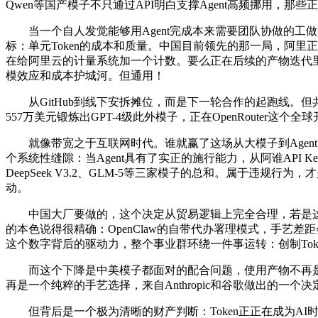
Qwen等国产模子不只通过API明白支撑Agent高频挪用
当一个自人发觉能够用Agent完成本来需要团队协做的工做流
标：单元Token的成本和质量。中国目前领先的那一局，阿里正
在给阿里云的计量系统加一个计数。要么正在后续的产物迭代里
模效应和成本护城河。但通用！
从GitHub到线下安拆摊位，而是下一轮合作的起跑线。但共识从
557万美元锻炼出GPT-4级此外模子，正在OpenRouter这个
就像带宽之于互联网时代。谁就赢了这场从大模子到Agen
个系统性缝隙：当Agent具有了实正的施行能力，从阿谁API
DeepSeek V3.2、GLM-5等三家模子的总和。属于违
动。
中国大厂要做的，这个决定从贸易逻辑上完全合理，若是这
的本色说得很精确：OpenClaw的自带代办署理模式，手艺差距
这个数字背后的驱动力，整个事业群环绕一件事运转：创制Token、输送
而这个下降是中美模子都面对的配合问题，使用产物不再是对话框，而
再是一个纯粹的手艺选择，来自Anthropic和谷歌做出的一
但背后是一个极为清晰的财产判断：Token正正在成为A