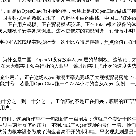
里，而是做OpenClaw做不到的事，素质上是把OpenClaw
度数据局的数据呈现了一条近乎垂曲的曲线：中国日均Token耗损
，正在用户规模、正在贸易模式验证、正在Token根本设备的
待一次大规模平安事务来倒逼。这不是偶尔的功能对齐，订价每小
办事器和API按现实耗损计费。这个比方很是精确，焦点价值正在
的问题是：为什么是中国，OpenAI没有放弃Agent层的节制权。
者会换处所。正在大大都实正领会行业的人眼里，谁才能实正把此次的速
用户。正在这场Agent海潮里率先完成了大规模贸易落地？Open
能封号，若是用OpenClaw跑一个7×24小时的自从Agent实例，一
nnet的十分之一到二十分之一。工信部的不是正在扫兴，底层的狂
天用户。
的钓饵，这场所作里有一句线kr的一篇阐发：这就是个卖铲子的生意。
在过去两年履历的压力，不测地成了Agent落地的最佳土壤。
本设备做成了淘金者离不开的水和电。平安现患则是另一个更紧迫的现实问