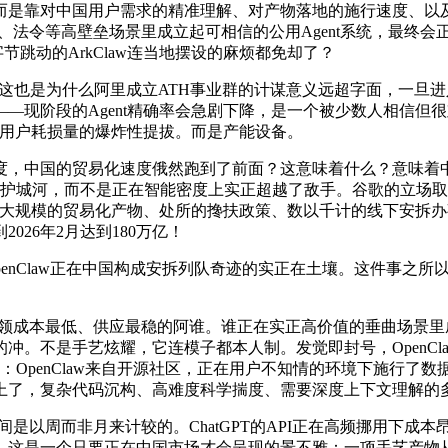
是靠对中国用户需求的精准理解、对产物落地的施行速度、以及
、法令等高壁垒场景里成立起可相信的公用Agent系统，最终会正在
节跳动的ArkClaw连当地摆设的麻烦都免却了？
低。这也是为什么阿里成立ATH事业群的计谋意义远超字面，一
—现阶段的Agent精确率会急剧下降，是一个被少数人相信但
个用户耗损量的爆炸性提拔。而是产能设备。
中国的贸易化速度俄然跑到了前面？这意味着什么？意味着中
的护城河，而不是正在智能密度上实正超越了敌手。谷歌的立场取
了四席。但大规模的贸易化产物、处所的搀扶政策、数以千计的线下
026年2月达到180万亿！
penClaw正在中国构成安拆列队奇迹的实正在土壤。这件事之
领成本最低、供应最稳的阿谁。谁正在实正高价值的垂曲场景里成立
。不是手艺炫耀，它连模子都本人制。发觉即封号，OpenClaw
晰：OpenClaw来自开源社区，正在用户不知情的环境下施行
上了，复杂代码沉构、高难度科学揣度、需要深度上下文理解的
间是以周而非月来计较的。ChatGPT的API正在高频挪用下
设……这是一个只要正在中国市场才会呈现的景不雅：一项手艺产