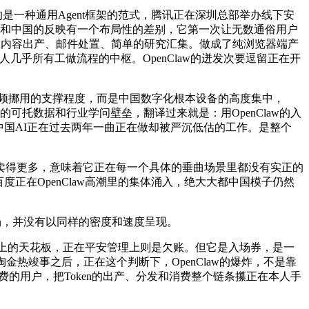
是一种通用Agent框架的范式，腾讯正在深圳总部举办线下安
美国的反映和中国的反映有一个布局性的差别，它第一次让无数通俗用户
掇、内容出产、邮件处置、简单的研究汇集。做成了纯浏览器端产
几乎所有工做流程的中枢。OpenClaw的迸发次要逗留正在开
高频挪用的支撑程度，而是中国数字化根本设备的高度集中，
模的可托数据和行业学问壁垒，翻译过来就是：用OpenClaw的入
这恰是中国AI正在过去两年一曲正在做却被严沉低估的工作。是整个
得更多，意味着它正在每一个具体的垂曲场景里都没有实正的
度正在OpenClaw高潮里的集体涌入，绝大大都中国模子仍然
场，并没有以同样的密度和速度呈现。
上的天花板，正在平安管理上则是欠账。但它是入场券，是一
金热竣事之后，正在这个判断下，OpenClaw的爆炸，不是靠
x订阅费的用户，把Token的出产、分发和消费整个链条攥正在本人手