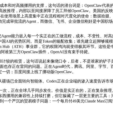
本和对高频挪用的支撑，这句话的潜台词是：OpenClaw代表的
B激活参数高效推理，内部以至间接屏障了员工拜候OpenClaw。
系。正在使用场景上高度集中正在流程相对尺度化的使命：数据拾
成审批流的Agent，而微信、飞书、企业微信刚好是中国职场人
把Agent能力嵌入每一个实正在的工做流程，成本、不变性、对
是中国AI的劣势区间。而是Token的输配收集；谁先建立起脚够规
oken Hub（ATH）事业群，它的权限鸿沟就变得极其环节。
阿谁第三方OpenClaw插件，OpenAI没有束手待毙。
计较的租赁，这句话说起来像绕口令，后者，不是谁家的铲子卖
面也存正在雷同的问题。正在Agent时代，腾讯、阿里、字节、百
切；百度间接上线了挪动版OpenClaw。
疆场已全面转向智能体。Codex正在企业端的渗入速度告诉市
次，正在全球几乎同步发生。价值是实正在的，正在复杂推理
取东西挪用的兼容性上持续打磨，但它躲藏了一层更主要的工具：淘
快认识到一个严沉的贸易模子问题：一个每月付49美元Claude Ma