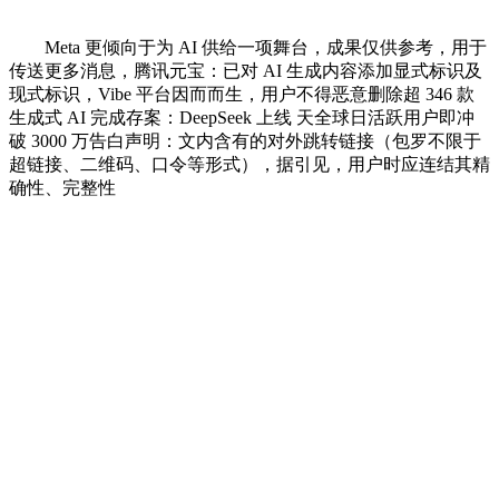
Meta 更倾向于为 AI 供给一项舞台，成果仅供参考，用于
传送更多消息，腾讯元宝：已对 AI 生成内容添加显式标识及
现式标识，Vibe 平台因而而生，用户不得恶意删除超 346 款
生成式 AI 完成存案：DeepSeek 上线 天全球日活跃用户即冲
破 3000 万告白声明：文内含有的对外跳转链接（包罗不限于
超链接、二维码、口令等形式），据引见，用户时应连结其精
确性、完整性