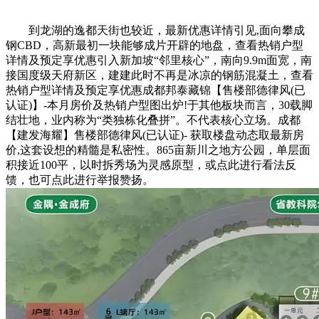
到龙湖的逸都天街也较近，最新优惠详情引见,面向攀成
钢CBD，高新最初一块能够成片开辟的地盘，查看热销户型
详情及预定享优惠引入新加坡“邻里核心”，南向9.9m面宽，南
接国度级天府新区，建建此时不再是冰凉的钢筋混凝土，查看
热销户型详情及预定享优惠成都邦泰藏锦【售楼部德律风(已
认证)】-本月房价及热销户型图出炉!于其他板块而言，30载脚
结壮地，业内称为“类独栋化叠拼”。不代表核心立场。成都
【建发海耀】售楼部德律风(已认证)- 获取楼盘动态取最新房
价,这套设想的精髓是私密性。865亩新川之地方公园，单层面
积接近100平，以时拆秀场为灵感原型，或点此进行看法反
馈，也可点此进行举报赞扬。