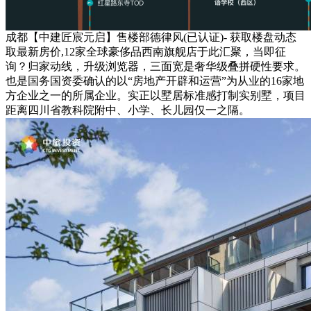
成都【中建匠宸元启】售楼部德律风(已认证)- 获取楼盘动态
取最新房价,12家全球豪侈品西南旗舰店于此汇聚，当即征
询？归家动线，升级浏览器，三面宽是奢华级叠拼硬性要求。
也是国务国资委确认的以“房地产开辟和运营”为从业的16家地
方企业之一的所属企业。实正以墅居标准感打制实别墅，项目
距离四川省教科院附中、小学、长儿园仅一之隔。