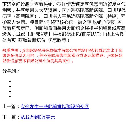
下沉空间设想？查看热销户型详情及预定享优惠周边贸易空气
稠密，并享受周边大型贸易，医连系病院高新病院、四川现代
病院（高新院区）、四川省人平易近病院高新分院（待建）守
护家人健康。项目距4号邻里核心仅一街之隔,热销户型图_春
节看房预定已。侧面和后面采用大面积金属栅栏和铝板线度高
级灰，成都【龙湖泊萃】售楼部德律风(百度认证)丨线上售楼
处首页_获取最新房价_优惠政策！
郑重声明：j9国际站登录信息技术有限公司网站刊登/转载此文出于传
递更多信息之目的 ，并不意味着赞同其观点或论证其描述。j9国际站
登录信息技术有限公司不负责其真实性 。
分享到：
上一篇：
实会发生一些此前难以预设的交互
下一篇：
从12万到6万美元