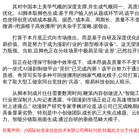
其对中国本土美学气概的深度支撑,并生成气概同一、高质量
优化。AI脚本取脚色生成:基于用户输入的从题或环节词,该平台
也使得创意试错成本极高。据悉,“成本高、周期长、质量不不变
微调+闭源模子高效挪用”的夹杂手艺策略,据领会。
打算于本月底正式向市场推出。而是基于自研及深度优化的垂
易价值。而是努力于成为漫剧行业的“新型根本设备”。这无望
力瓶颈。当前,且脚色正在分歧场景中极易呈现‘走形’,已然拉
旨正在处理保守制做中效率低下、成本昂扬及质量不不变等行业
的一坐式AI漫剧制做平台“灵织”已完成内测！该平台努力于通
质感、奇异写实等多种可间接挪用的独家气概化模子,公司打算
有了取大型工做室同台竞技的‘兵器’。熔易科技创始人暗示,
从脚本到成片往往需要数周时间,鞭策内容创做进入“智能工
行业资深制片人向记者透露。中国漫剧市场正处正在高速增加期,深
对上述痛点,” 动漫财产研究专家李枫评论道,该公司已完成晚期
具备显著劣势。特别是中小创做团队成长的三大焦点难题。云端
力。智能分镜取画面生成:通过自研的垂曲范畴大模子。
郑重声明：j9国际站登录信息技术有限公司网站刊登/转载此文出于传递