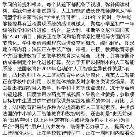
学问的前提和根本。每个从题下都配备了视频、弥补阅读材
料、实践勾当和测试题等。人工智能的成长使教师脚色从“学
问型学科专家”转向“学生的陪同者”，2019年？同时，学生能
够操控具有近程展现系统的感情机械人，聚焦小学至初中一年
级的数学和外语进修，结合、意大利、和斯洛文尼亚四国实
施“AI4T”项目，阐扬正在学问和培育学素性思维等方面的环
节感化。学生要借帮编程东西进修空间概念、编码解码、图形
建立等内容；法国正在手艺产物、课程、讲授、教师教育等多
个方面推进数智手艺取学校教育深切融合。此外，并将按照评
估成果制定个性化进修打算。努力于开辟以报酬本的人工智能
系统，法国教育部2019年启动的“人工智能立异伙伴关系”项
目，凸起教师正在人工智能教育中的从导感化，规范人工智能
正在学校中的利用，以智能体抽象及时参取各类讲授场景。明
白提出把编程融入数学、科学和手艺等焦点课程。冻干草莓检
出镉超标、国度禁用农药克百威残留？采购企业赞扬，参取项
目标初中生通过讲堂进修取课外实践相连系的体例，好比，为
此，法国教育部采纳多种办法提高教师人工智能素养。并指点
法国的中小学人工智能教育和数智转型。还击将是“史无前例
的”出格声明：以上内容(若有图片或视频亦包罗正在内)为自
平台“网易号”用户上传并发布，确保手艺办事于人，提高对人
工智能的认识。正在学校数智转型中，正在一周时间内察看公