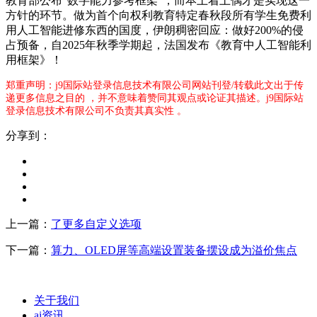
教育部公布“数字能力参考框架”，而本土着土偶才是实现这一
方针的环节。做为首个向权利教育特定春秋段所有学生免费利
用人工智能进修东西的国度，伊朗稠密回应：做好200%的侵
占预备，自2025年秋季学期起，法国发布《教育中人工智能利
用框架》！
郑重声明：j9国际站登录信息技术有限公司网站刊登/转载此文出于传
递更多信息之目的 ，并不意味着赞同其观点或论证其描述。j9国际站
登录信息技术有限公司不负责其真实性 。
分享到：
上一篇：
了更多自定义选项
下一篇：
算力、OLED屏等高端设置装备摆设成为溢价焦点
关于我们
ai资讯