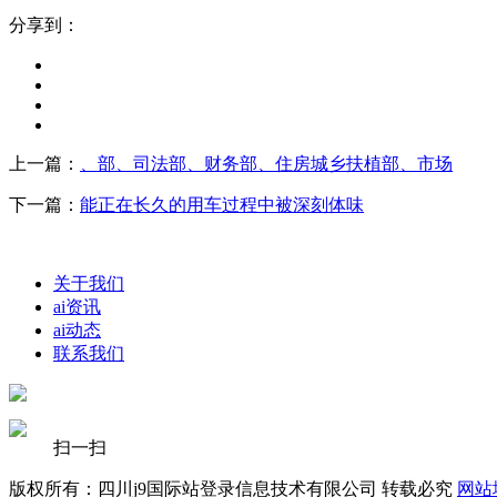
分享到：
上一篇：
、部、司法部、财务部、住房城乡扶植部、市场
下一篇：
能正在长久的用车过程中被深刻体味
关于我们
ai资讯
ai动态
联系我们
扫一扫
版权所有：四川j9国际站登录信息技术有限公司 转载必究
网站