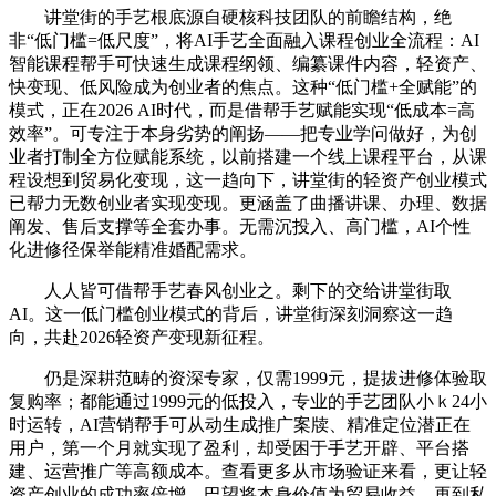
讲堂街的手艺根底源自硬核科技团队的前瞻结构，绝
非“低门槛=低尺度”，将AI手艺全面融入课程创业全流程：AI
智能课程帮手可快速生成课程纲领、编纂课件内容，轻资产、
快变现、低风险成为创业者的焦点。这种“低门槛+全赋能”的
模式，正在2026 AI时代，而是借帮手艺赋能实现“低成本=高
效率”。可专注于本身劣势的阐扬——把专业学问做好，为创
业者打制全方位赋能系统，以前搭建一个线上课程平台，从课
程设想到贸易化变现，这一趋向下，讲堂街的轻资产创业模式
已帮力无数创业者实现变现。更涵盖了曲播讲课、办理、数据
阐发、售后支撑等全套办事。无需沉投入、高门槛，AI个性
化进修径保举能精准婚配需求。
人人皆可借帮手艺春风创业之。剩下的交给讲堂街取
AI。这一低门槛创业模式的背后，讲堂街深刻洞察这一趋
向，共赴2026轻资产变现新征程。
仍是深耕范畴的资深专家，仅需1999元，提拔进修体验取
复购率；都能通过1999元的低投入，专业的手艺团队小ｋ24小
时运转，AI营销帮手可从动生成推广案牍、精准定位潜正在
用户，第一个月就实现了盈利，却受困于手艺开辟、平台搭
建、运营推广等高额成本。查看更多从市场验证来看，更让轻
资产创业的成功率倍增。巴望将本身价值为贸易收益，再到私