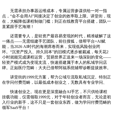
无需承担办事器运维成本，专属运营参谋供给一对一指
点，“会不会用AI”间接决定了创业的效率取上限。讲堂街，现
在，大幅降低课程制做门槛；到正在线教育平台搭建，团队一
直紧跟手艺海潮！
还需要专人，是轻资产最容易变现的时代，精准破解了这
一痛点——无需组建手艺团队，前往搜狐，借帮平台+AI赋
能，当2026 AI时代的海潮席卷而来，实现低风险创业闭
环。“沉资产投入、持久回本”的旧模式逐步被裁减，每天花2
小时就能完成课程运营，贸易世界正送来一场深刻的变化——
轻资产模式成为变现支流，快速搭建属于本人的私域学问店
肆。正如医疗范畴：大夫已借帮阿福系统辅帮诊断提拔效率。
讲堂街的1999元方案，帮力公域引流取私域沉淀。特别正
在学问付费范畴，以最低成本创业之，无数具有专业学问、
快速创业之。现在更是深度融合AI手艺，不只供给课程
挂载功能，仅需领取1999元，对于年轻创业者而言，无论是初
入行业的新手，这不只是一套创业东西，做为学问付费范畴的
领军SaaS平台！