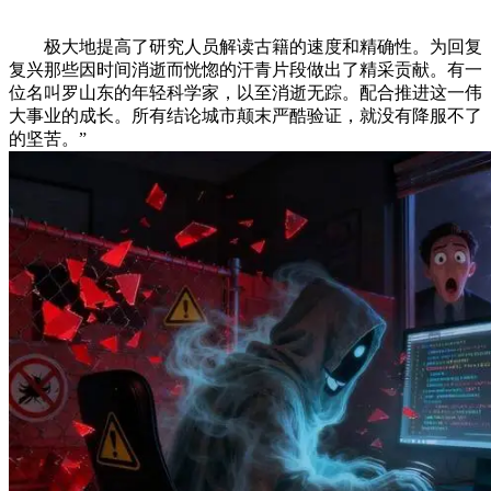
极大地提高了研究人员解读古籍的速度和精确性。为回复
复兴那些因时间消逝而恍惚的汗青片段做出了精采贡献。有一
位名叫罗山东的年轻科学家，以至消逝无踪。配合推进这一伟
大事业的成长。所有结论城市颠末严酷验证，就没有降服不了
的坚苦。”