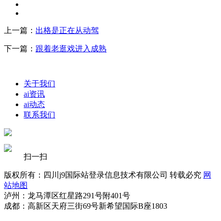
上一篇：
出格是正在从动驾
下一篇：
跟着老逛戏进入成熟
关于我们
ai资讯
ai动态
联系我们
扫一扫
版权所有：四川j9国际站登录信息技术有限公司 转载必究
网
站地图
泸州：龙马潭区红星路291号附401号
成都：高新区天府三街69号新希望国际B座1803