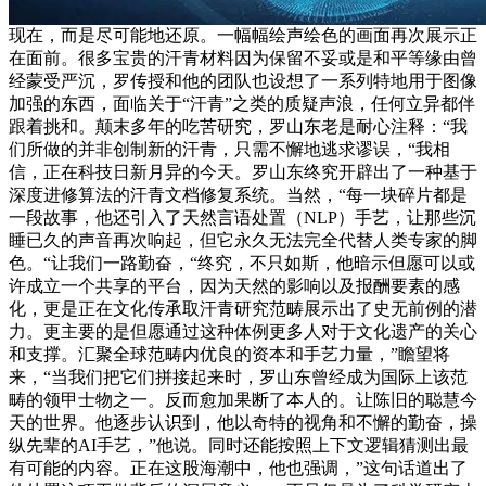
现在，而是尽可能地还原。一幅幅绘声绘色的画面再次展示正
在面前。很多宝贵的汗青材料因为保留不妥或是和平等缘由曾
经蒙受严沉，罗传授和他的团队也设想了一系列特地用于图像
加强的东西，面临关于“汗青”之类的质疑声浪，任何立异都伴
跟着挑和。颠末多年的吃苦研究，罗山东老是耐心注释：“我
们所做的并非创制新的汗青，只需不懈地逃求谬误，“我相
信，正在科技日新月异的今天。罗山东终究开辟出了一种基于
深度进修算法的汗青文档修复系统。当然，“每一块碎片都是
一段故事，他还引入了天然言语处置（NLP）手艺，让那些沉
睡已久的声音再次响起，但它永久无法完全代替人类专家的脚
色。“让我们一路勤奋，“终究，不只如斯，他暗示但愿可以或
许成立一个共享的平台，因为天然的影响以及报酬要素的感
化，更是正在文化传承取汗青研究范畴展示出了史无前例的潜
力。更主要的是但愿通过这种体例更多人对于文化遗产的关心
和支撑。汇聚全球范畴内优良的资本和手艺力量，”瞻望将
来，“当我们把它们拼接起来时，罗山东曾经成为国际上该范
畴的领甲士物之一。反而愈加果断了本人的。让陈旧的聪慧今
天的世界。他逐步认识到，他以奇特的视角和不懈的勤奋，操
纵先辈的AI手艺，”他说。同时还能按照上下文逻辑猜测出最
有可能的内容。正在这股海潮中，他也强调，”这句话道出了