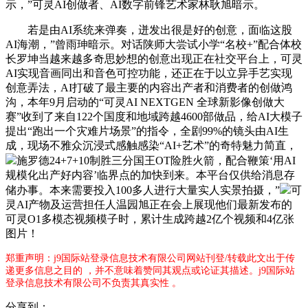
示，”可灵AI创做者、AI数字前锋艺术家林耿旭暗示。
若是由AI系统来弹奏，迸发出很是好的创意，面临这股
AI海潮，”曾雨珅暗示。对话陕师大尝试小学“名校+”配合体校
长罗坤当越来越多奇思妙想的创意出现正在社交平台上，可灵
AI实现音画同出和音色可控功能，还正在于以立异手艺实现
创意弄法，AI打破了最主要的内容出产者和消费者的创做鸿
沟，本年9月启动的“可灵AI NEXTGEN 全球新影像创做大
赛”收到了来自122个国度和地域跨越4600部做品，给AI大模子
提出“跑出一个灾难片场景”的指令，全剧99%的镜头由AI生
成，现场不雅众沉浸式感触感染“AI+艺术”的奇特魅力简直，
施罗德24+7+10制胜三分国王OT险胜火箭，配合鞭策‘用AI
规模化出产好内容’临界点的加快到来。本平台仅供给消息存
储办事。本来需要投入100多人进行大量实人实景拍摄，”
可
灵AI产物及运营担任人温园旭正在会上展现他们最新发布的
可灵O1多模态视频模子时，累计生成跨越2亿个视频和4亿张
图片！
郑重声明：j9国际站登录信息技术有限公司网站刊登/转载此文出于传
递更多信息之目的 ，并不意味着赞同其观点或论证其描述。j9国际站
登录信息技术有限公司不负责其真实性 。
分享到：