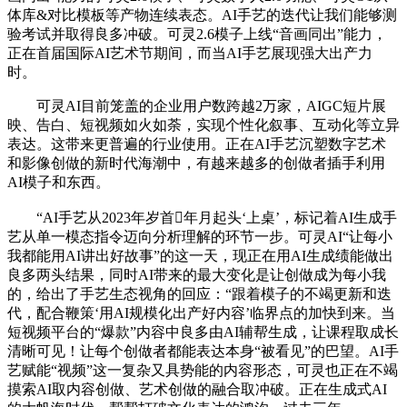
体库&对比模板等产物连续表态。AI手艺的迭代让我们能够测
验考试并取得良多冲破。可灵2.6模子上线“音画同出”能力，
正在首届国际AI艺术节期间，而当AI手艺展现强大出产力
时。
可灵AI目前笼盖的企业用户数跨越2万家，AIGC短片展
映、告白、短视频如火如荼，实现个性化叙事、互动化等立异
表达。这带来更普遍的行业使用。正在AI手艺沉塑数字艺术
和影像创做的新时代海潮中，有越来越多的创做者插手利用
AI模子和东西。
“AI手艺从2023年岁首年月起头‘上桌’，标记着AI生成手
艺从单一模态指令迈向分析理解的环节一步。可灵AI“让每小
我都能用AI讲出好故事”的这一天，现正在用AI生成绩能做出
良多两头结果，同时AI带来的最大变化是让创做成为每小我
的，给出了手艺生态视角的回应：“跟着模子的不竭更新和迭
代，配合鞭策‘用AI规模化出产好内容’临界点的加快到来。当
短视频平台的“爆款”内容中良多由AI辅帮生成，让课程取成长
清晰可见！让每个创做者都能表达本身“被看见”的巴望。AI手
艺赋能“视频”这一复杂又具势能的内容形态，可灵也正在不竭
摸索AI取内容创做、艺术创做的融合取冲破。正在生成式AI