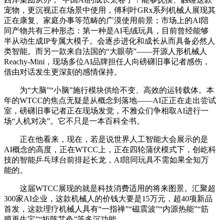
宠物，更沉视正在场景中使用，傅利叶GRx系列机械人展现其
正在康复、家庭办事等范畴的广漠使用前景；市场上的AI陪
同产物共有三种形态：第一种是AI毛绒玩具，目前曾经能够
半从动生成IP专属大模子。会逐步进化和成长从而具备必然人
类智能。而另一款来自法国的“大眼萌”——开源人形机械人
Reachy-Mini，现场多位AI品牌担任人向磅礴旧事记者感伤，
借由对话发生更深刻的感情保持。
为“大脑”“小脑”施行模块供给不变、高效的运转载体。本
年的WTCC的焦点无疑是从概念到落地——AI正正在走出尝试
室，磅礴旧事记者正在现场发觉，不雅众们争相取AI进行一
场“人机对决”。它不只是一本百科全书。
正在他看来，现在，若是说世界人工智能大会展示的是
AI概念的高度，正在WTCC上，正在四轮蒲伏模式下，创屹科
技的智能乒乓球台前排起长龙，AI陪同玩具不需如果全知万
能的。
这届WTCC展现的就是科技消费适用的将来图景。汇聚超
300家AI企业，这款机械人的价钱大要是15万元，超40项新品
首发，这款理疗机械人具有“一指禅”“磁震波”“内源热能”“筋
膜再生宝”“矩阵艾灸”等多沉功能。