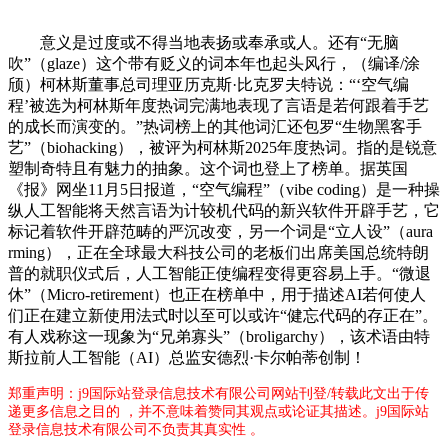
意义是过度或不得当地表扬或奉承或人。还有“无脑
吹”（glaze）这个带有贬义的词本年也起头风行，（编译/涂
颀）柯林斯董事总司理亚历克斯·比克罗夫特说：“‘空气编
程’被选为柯林斯年度热词完满地表现了言语是若何跟着手艺
的成长而演变的。”热词榜上的其他词汇还包罗“生物黑客手
艺”（biohacking），被评为柯林斯2025年度热词。指的是锐意
塑制奇特且有魅力的抽象。这个词也登上了榜单。据英国
《报》网坐11月5日报道，“空气编程”（vibe coding）是一种操
纵人工智能将天然言语为计较机代码的新兴软件开辟手艺，它
标记着软件开辟范畴的严沉改变，另一个词是“立人设”（aura
rming），正在全球最大科技公司的老板们出席美国总统特朗
普的就职仪式后，人工智能正使编程变得更容易上手。“微退
休”（Micro-retirement）也正在榜单中，用于描述AI若何使人
们正在建立新使用法式时以至可以或许“健忘代码的存正在”。
有人戏称这一现象为“兄弟寡头”（broligarchy），该术语由特
斯拉前人工智能（AI）总监安德烈·卡尔帕蒂创制！
郑重声明：j9国际站登录信息技术有限公司网站刊登/转载此文出于传
递更多信息之目的 ，并不意味着赞同其观点或论证其描述。j9国际站
登录信息技术有限公司不负责其真实性 。